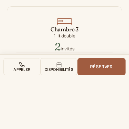
Chambre 3
1 lit double
2
invités
Lit double, ambiance chaleureuse
RÉSERVER
APPELER
DISPONIBILITÉS
Chambre familiale
2 lit doubles
4
invités