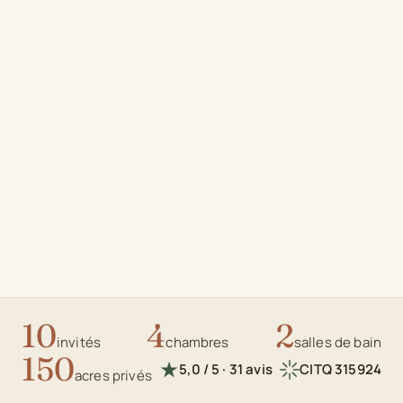
10
4
2
invités
chambres
salles de bain
150
5,0 / 5 · 31 avis
CITQ 315924
acres privés