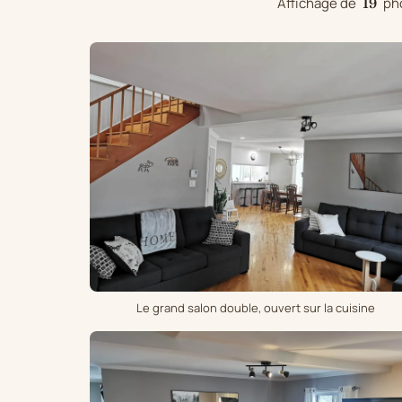
Affichage de
ph
19
Le grand salon double, ouvert sur la cuisine