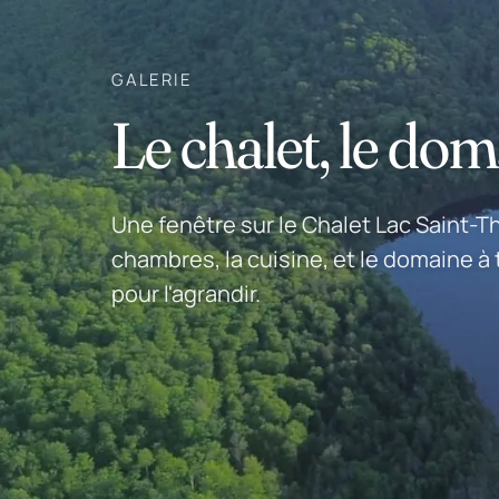
GALERIE
Le chalet, le dom
Une fenêtre sur le Chalet Lac Saint-T
chambres, la cuisine, et le domaine à 
pour l'agrandir.